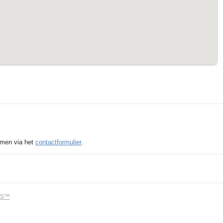
emen via het
contactformulier
.
MS™