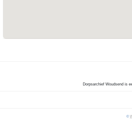
Dorpsarchief Woudsend is een
©
W