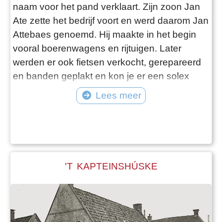
naam voor het pand verklaart. Zijn zoon Jan
Ate zette het bedrijf voort en werd daarom Jan
Attebaes genoemd. Hij maakte in het begin
vooral boerenwagens en rijtuigen. Later
werden er ook fietsen verkocht, gerepareerd
en banden geplakt en kon je er een solex
huren. In het linker pand begon Jan's broer
Lees meer
Rienk een smederij, waar hij onder andere de
hoeven van paarden bekapte en besloeg met
hoefijzers.
'T KAPTEINSHÚSKE