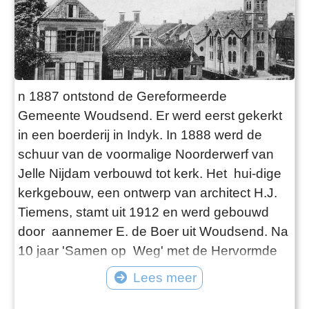
n 1887 ontstond de Gereformeerde
Gemeente Woudsend. Er werd eerst gekerkt
in een boerderij in Indyk. In 1888 werd de
schuur van de voormalige Noorderwerf van
Jelle Nijdam verbouwd tot kerk. Het hui-dige
kerkgebouw, een ontwerp van architect H.J.
Tiemens, stamt uit 1912 en werd gebouwd
door aannemer E. de Boer uit Woudsend. Na
10 jaar 'Samen op Weg' met de Hervormde
gemeente werd in 1998 besloten om verder
Lees meer
te kerken in de Karmel kerk. Medio 2000 is
het kerkgebouw in gebruik genomen als