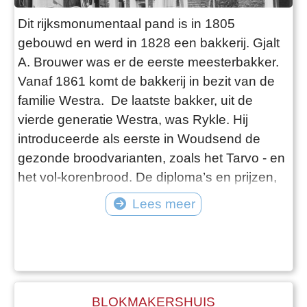
Dit rijksmonumentaal pand is in 1805
gebouwd en werd in 1828 een bakkerij. Gjalt
A. Brouwer was er de eerste meesterbakker.
Vanaf 1861 komt de bakkerij in bezit van de
familie Westra. De laatste bakker, uit de
vierde generatie Westra, was Rykle. Hij
introduceerde als eerste in Woudsend de
gezonde broodvarianten, zoals het Tarvo - en
het vol-korenbrood. De diploma’s en prijzen,
die werden getoond in de winkel en de
Lees meer
etalage, waren het bewijs van groot
vakmanschap. Eind jaren vijftig emigreerde
de familie naar Australië. Douwe Visser zette
de bakkerij tot 1968 voort. Daarna
BLOKMAKERSHUIS