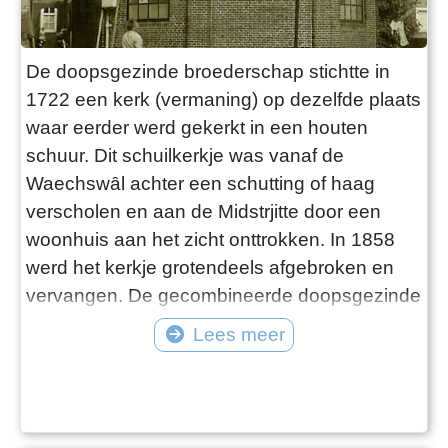
De doopsgezinde broederschap stichtte in
1722 een kerk (vermaning) op dezelfde plaats
waar eerder werd gekerkt in een houten
schuur. Dit schuilkerkje was vanaf de
Waechswȃl achter een schutting of haag
verscholen en aan de Midstrjitte door een
woonhuis aan het zicht onttrokken. In 1858
werd het kerkje grotendeels afgebroken en
vervangen. De gecombineerde doopsgezinde
gemeenten Woudsend en Balk verkochten
Lees meer
het gebouw in 1967. Twee jaar later werd het
de locatie van restaurant ’t Ponkje. Bij de
verbouwing is het interieur zoveel mogelijk
bewaard gebleven. Jaarlijks wordt er op de