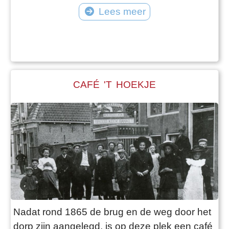
gearresteerden. Het werd in de volksmond
Lees meer
het 'hondenhok' genoemd. De brandspuit op
de foto moest met de hand bediend en
getrokken worden. De volgende spuit kwam
uit het Engelse Coventry en is daar in WOII
gebruikt. I
CAFÉ 'T HOEKJE
Nadat rond 1865 de brug en de weg door het
dorp zijn aangelegd, is op deze plek een café