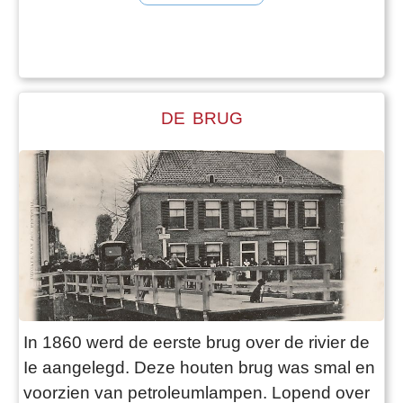
verkocht. In 1897 was dit al afgenomen tot 57
(vierde) vaten boter en 23 ton kaas. Toen in
1903 de Woudsender zuivelfabriek werd
geopend betekende dit het einde van de
waag.
DE BRUG
In 1860 werd de eerste brug over de rivier de
Ie aangelegd. Deze houten brug was smal en
voorzien van petroleumlampen. Lopend over