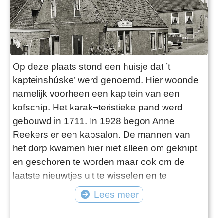
Op deze plaats stond een huisje dat ’t
kapteinshúske’ werd genoemd. Hier woonde
namelijk voorheen een kapitein van een
kofschip. Het karak¬teristieke pand werd
gebouwd in 1711. In 1928 begon Anne
Reekers er een kapsalon. De mannen van
het dorp kwamen hier niet alleen om geknipt
en geschoren te worden maar ook om de
laatste nieuwtjes uit te wisselen en te
dammen. Omdat het ook een
Lees meer
ontmoetingsplek was kreeg de salon de naam
‘De Hang’. Het monumentale pand was in