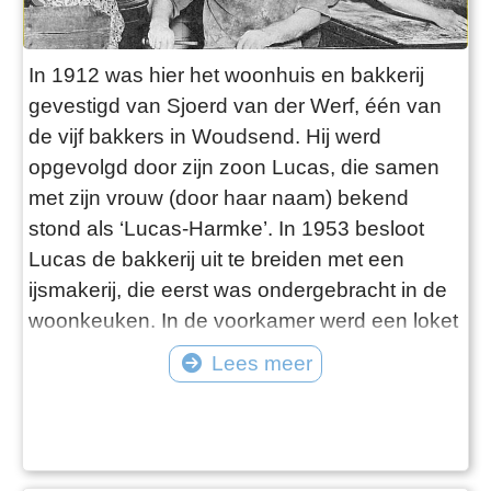
In 1912 was hier het woonhuis en bakkerij
gevestigd van Sjoerd van der Werf, één van
de vijf bakkers in Woudsend. Hij werd
opgevolgd door zijn zoon Lucas, die samen
met zijn vrouw (door haar naam) bekend
stond als ‘Lucas-Harmke’. In 1953 besloot
Lucas de bakkerij uit te breiden met een
ijsmakerij, die eerst was ondergebracht in de
woonkeuken. In de voorkamer werd een loket
gemaakt voor de ijsverkoop. Door het enorme
Lees meer
succes volgde een fikse uitbreiding van de
ijsfabriek en werd in 1960 het
bakkerijgedeelte afgestoten. In 1975 kwam er
een einde aan de ijsfabriek en werd