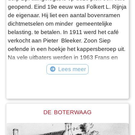
geopend. Eind 19e eeuw was Folkert L. Rijnja
de eigenaar. Hij liet een aantal bovenramen
dichtmetselen om minder gemeentelijke
belasting. te betalen. In 1911 werd het café
verkocht aan Pieter Bleeker. Zoon Siep
oefende in een hoekje het kappersberoep uit.
Na vele uitbaters werden in 1963 Frans en
Baat van der Molen eigenaar en vanaf 1967
Lees meer
Hendrick , de broer van Frans, en zijn vrouw
Alie. ' t Hoekje was toen een echt dorps- en
voetbalcafé. Bekend door de leus: Hendrik
DE BOTERWAAG