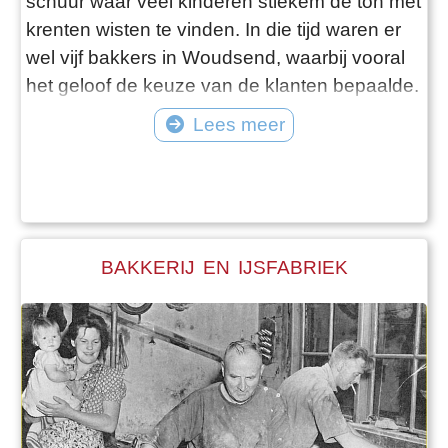
schuur waar veel kinderen stiekem de ton met
krenten wisten te vinden. In die tijd waren er
wel vijf bakkers in Woudsend, waarbij vooral
het geloof de keuze van de klanten bepaalde.
De zonen van Cornelis namen het bedrijf
Lees meer
over. Jappie bakte voornamelijk en Dickie
ging met de bakkers waren bij de klanten
langs, het zogenaamde ‘suteljen’. Nu is
Fedde, de zoon van Dickie, de
BAKKERIJ EN IJSFABRIEK