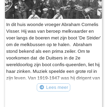
In dit huis woonde vroeger Abraham Cornelis
Visser. Hij was van beroep melkvaarder en
voer langs de boeren met zijn boot 'De Strider'
om de melkbussen op te halen. Abraham
stond bekend als een prima zeiler. Om te
voorkomen dat de Duitsers in de 2e
wereldoorlog zijn boot confis-queerden, liet hij
haar zinken. Muziek speelde een grote rol in
zijn leven. Van 1919-1947 was hij dirigent van
het openbare muziekkorps de Stȃnfries uit
Lees meer
Woudsend en ook van De Harmonie uit Balk.
Samen met zijn broers Wigle en Frans
verzorgde hij op feesten en partijen