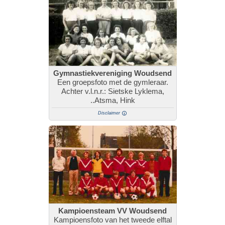
Gymnastiekvereniging Woudsend
Een groepsfoto met de gymleraar.
Achter v.l.n.r.: Sietske Lyklema,
..Atsma, Hink
Disclaimer
Kampioensteam VV Woudsend
Kampioensfoto van het tweede elftal