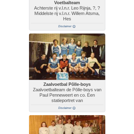
Voetbalteam
Achterste rij v.l.n.r. Leo Rijnja, ?, ?
Middelste rij v.l.n.r. Willem Atsma,
Hes
Disclaimer
Zaalvoetbal Pôlle-boys
Zaalvoetbalteam de Pôlle-boys van
Paul Penneweert en co. Een
statieportret van
Disclaimer