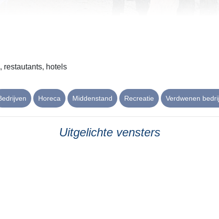
 restautants, hotels
Bedrijven
Horeca
Middenstand
Recreatie
Verdwenen bedri
Uitgelichte vensters